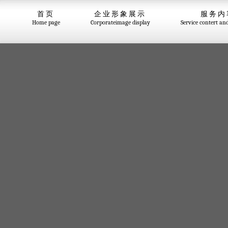
首页
企业形象展示
服务内
Home page
Corporateimage display
Service contert an