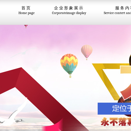
首页
企业形象展示
服务内
Home page
Corporateimage display
Service contert an