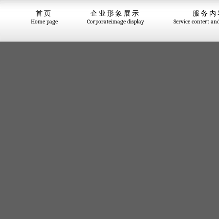
首页
企业形象展示
服务内
Home page
Corporateimage display
Service contert an