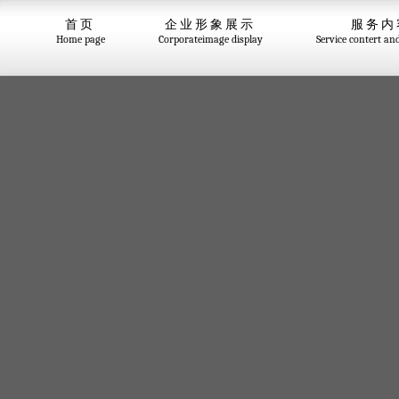
首页
企业形象展示
服务内
Home page
Corporateimage display
Service contert an