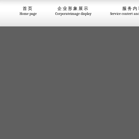
首页
企业形象展示
服务内
Home page
Corporateimage display
Service contert an