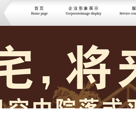
首页
企业形象展示
Home page
Corporateimage display
Service co