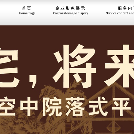
首页
企业形象展示
服务内
Home page
Corporateimage display
Service contert an