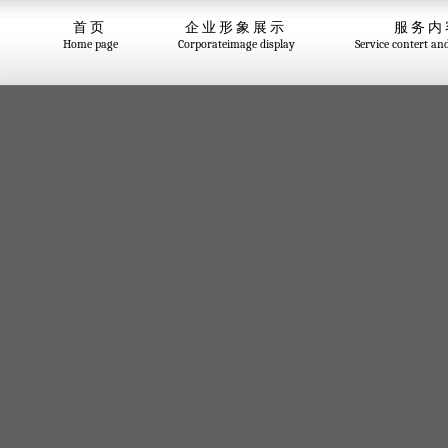
首页
企业形象展示
服务内
Home page
Corporateimage display
Service contert an