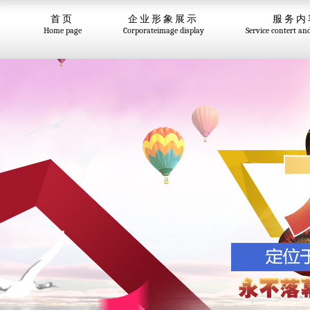
首页
企业形象展示
服务内
Home page
Corporateimage display
Service contert an